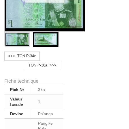
<<< TON P-34c
TON P-38a >>>
Fiche technique
Pick №
37a
Valeur
1
faciale
Devise
Pa'anga
Pangike
Pule