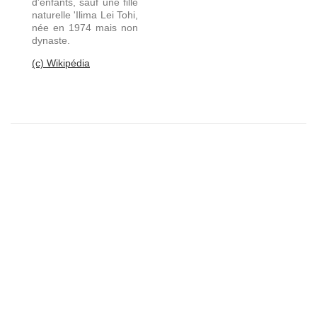
d'enfants, sauf une fille
naturelle 'Ilima Lei Tohi,
née en 1974 mais non
dynaste.
(c) Wikipédia