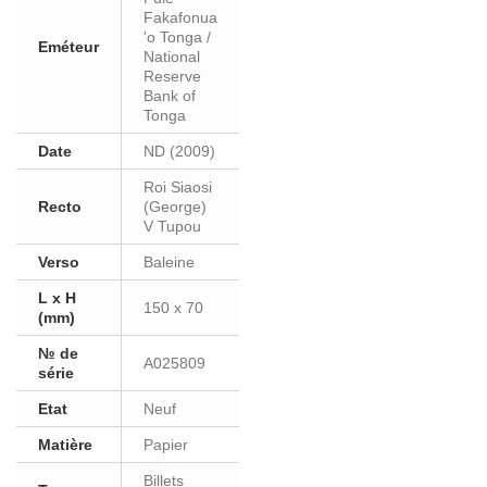
Fakafonua
'o Tonga /
Eméteur
National
Reserve
Bank of
Tonga
Date
ND (2009)
Roi Siaosi
Recto
(George)
V Tupou
Verso
Baleine
L x H
150 x 70
(mm)
№ de
A025809
série
Etat
Neuf
Matière
Papier
Billets