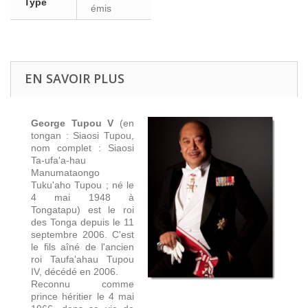
Type
émis
EN SAVOIR PLUS
George Tupou V
(en
tongan : Siaosi Tupou,
nom complet : Siaosi
Ta-ufa'a-hau
Manumataongo
Tuku'aho Tupou ; né le
4 mai 1948 à
Tongatapu) est le roi
des Tonga depuis le 11
septembre 2006. C'est
le fils aîné de l'ancien
roi Taufa'ahau Tupou
IV, décédé en 2006.
Reconnu comme
prince héritier le 4 mai