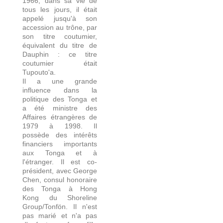
1966, dans sa vie de
tous les jours, il était
appelé jusqu'à son
accession au trône, par
son titre coutumier,
équivalent du titre de
Dauphin : ce titre
coutumier était
Tupouto'a.
Il a une grande
influence dans la
politique des Tonga et
a été ministre des
Affaires étrangères de
1979 à 1998. Il
possède des intérêts
financiers importants
aux Tonga et à
l'étranger. Il est co-
président, avec George
Chen, consul honoraire
des Tonga à Hong
Kong du Shoreline
Group/Tonfön. Il n'est
pas marié et n'a pas