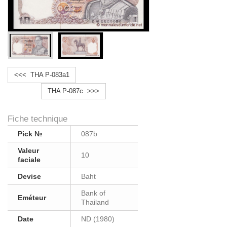
<<< THA P-083a1
THA P-087c >>>
Fiche technique
Pick №
087b
Valeur
10
faciale
Devise
Baht
Bank of
Eméteur
Thailand
Date
ND (1980)