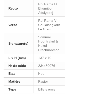
Roi Rama IX
Recto
Bhumibol
Adulyadej
Roi Rama V
Verso
Chulalongkorn
Le Grand
Sommai
Hoontrakul &
Signature(s)
Nukul
Prachuabmoh
L x H (mm)
137 x 70
№ de série
2J4480076
Etat
Neuf
Matière
Papier
Type
Billets émis