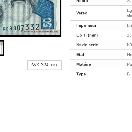
Recto
St
Eg
Verso
sl
Imprimeur
Br
L x H (mm)
13
№ de série
K0
Etat
Ne
Matière
Pa
SVK P-34 >>>
Type
Bi