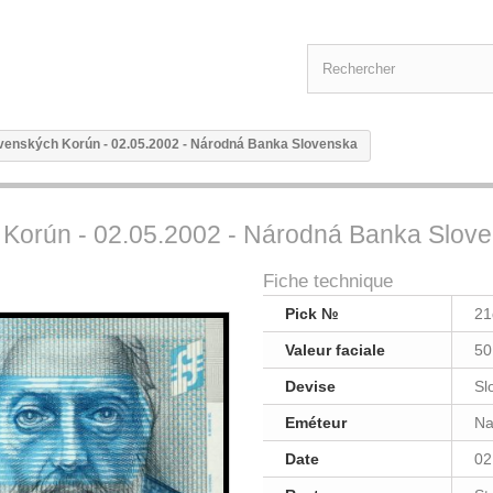
lovenských Korún - 02.05.2002 - Národná Banka Slovenska
h Korún - 02.05.2002 - Národná Banka Slov
Fiche technique
Pick №
21
Valeur faciale
50
Devise
Sl
Eméteur
Na
Date
02