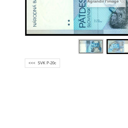
Agrandir l'image
<<< SVK P-20c