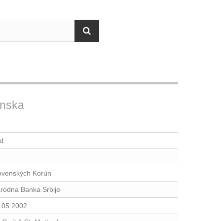
enska
d
ovenských Korún
rodna Banka Srbije
.05.2002