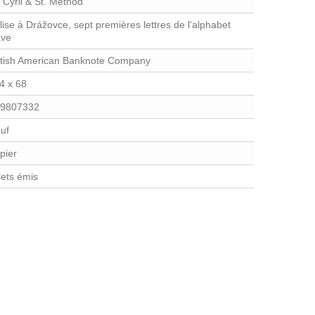
. Cyril & St. Method
lise à Drážovce, sept premières lettres de l'alphabet
ave
itish American Banknote Company
4 x 68
9807332
uf
pier
llets émis