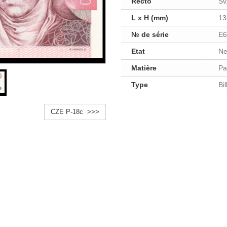
Recto
Sv
L x H (mm)
13
№ de série
E6
Etat
Ne
Matière
Pa
Type
Bi
CZE P-18c >>>