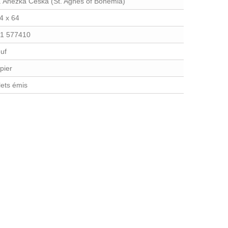
. Anežka Česka (St. Agnes of Bohemia)
4 x 64
1 577410
uf
pier
llets émis