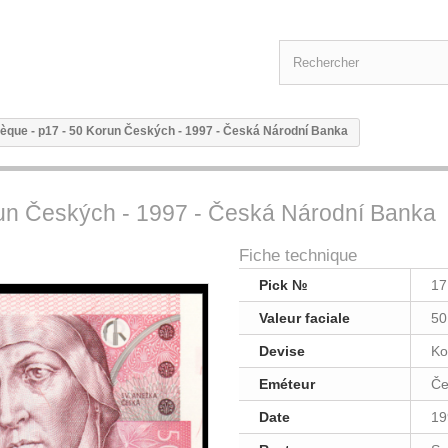
èque - p17 - 50 Korun Českých - 1997 - Česká Národní Banka
run Českých - 1997 - Česká Národní Banka
Fiche technique
Pick №
17
Valeur faciale
50
Devise
Ko
Eméteur
Če
Date
19