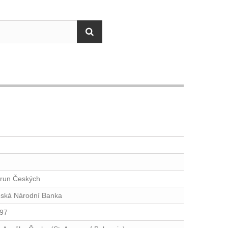
run Českých
ská Národní Banka
97