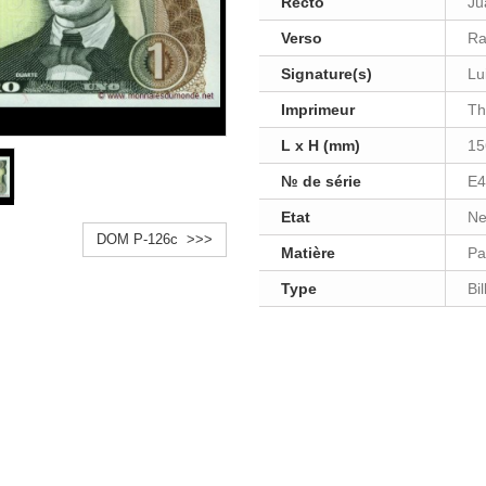
Recto
Ju
Verso
Ra
Signature(s)
Lu
Imprimeur
Th
L x H (mm)
15
№ de série
E4
Etat
Ne
DOM P-126c >>>
Matière
Pa
Type
Bi