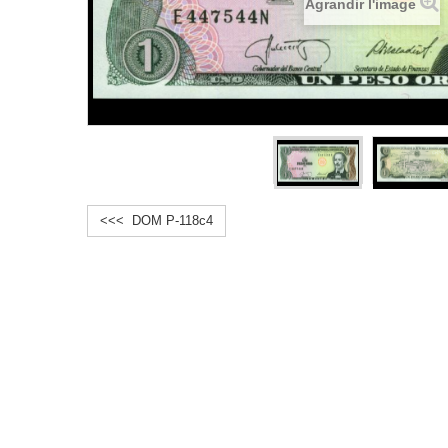
Agrandir l'image
<<< DOM P-118c4