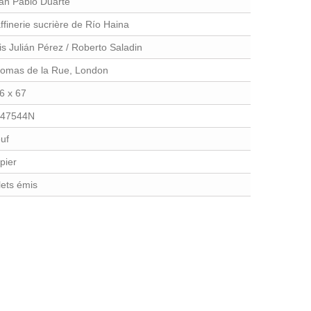
an Pablo Duarte
ffinerie sucrière de Río Haina
is Julián Pérez / Roberto Saladin
omas de la Rue, London
6 x 67
47544N
uf
pier
llets émis