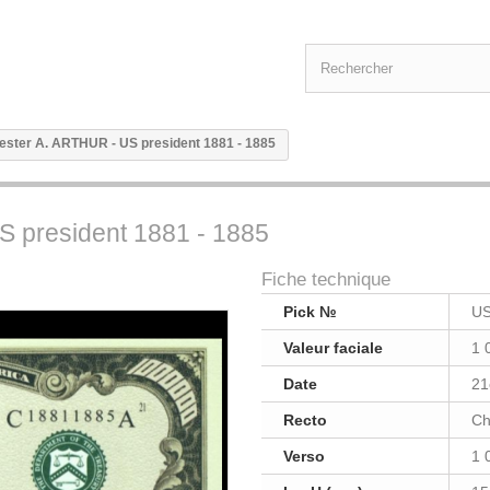
hester A. ARTHUR - US president 1881 - 1885
S president 1881 - 1885
Fiche technique
Pick №
US
Valeur faciale
1 
Date
21
Recto
Ch
Verso
1 