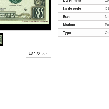
L x H (mm)
15
№ de série
C1
Etat
Ne
Matière
Pa
Type
Ob
USP-22 >>>