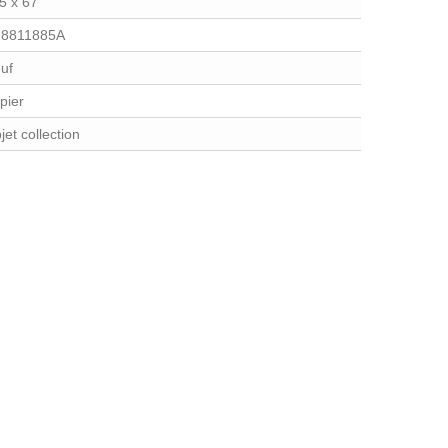
5 x 67
8811885A
uf
pier
jet collection