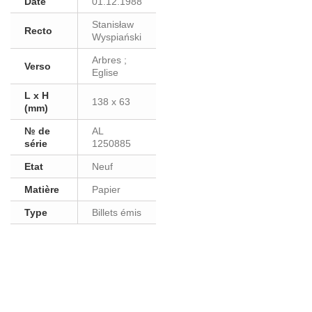
Date
01.12.1988
Stanisław
Recto
Wyspiański
Arbres ;
Verso
Eglise
L x H
138 x 63
(mm)
№ de
AL
série
1250885
Etat
Neuf
Matière
Papier
Type
Billets émis