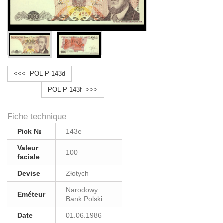
<<< POL P-143d
POL P-143f >>>
Fiche technique
Pick №
143e
Valeur
100
faciale
Devise
Złotych
Narodowy
Eméteur
Bank Polski
Date
01.06.1986