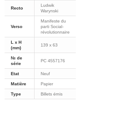
Ludwik
Recto
Warynski
Manifeste du
Verso
parti Social-
révolutionnaire
L x H
139 x 63
(mm)
№ de
PC 4557176
série
Etat
Neuf
Matière
Papier
Type
Billets émis