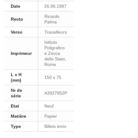
Date
26.06.1987
Ricardo
Recto
Palma
Verso
Travailleurs
Istituto
Poligrafico
Imprimeur
e Zecca
dello Stato,
Rome
L x H
150 x 75
(mm)
№ de
A3927852P
série
Etat
Neuf
Matière
Papier
Type
Billets émis