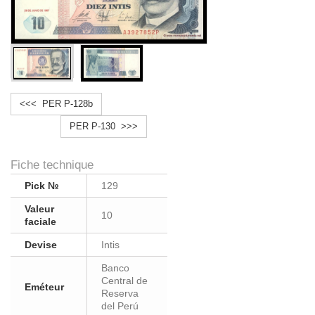
<<< PER P-128b
PER P-130 >>>
Fiche technique
Pick №
129
Valeur
10
faciale
Devise
Intis
Banco
Central de
Eméteur
Reserva
del Perú