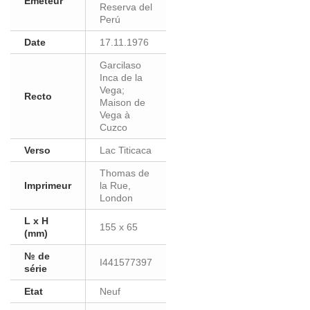
Eméteur
Reserva del
Perú
Date
17.11.1976
Garcilaso
Inca de la
Vega;
Recto
Maison de
Vega à
Cuzco
Verso
Lac Titicaca
Thomas de
Imprimeur
la Rue,
London
L x H
155 x 65
(mm)
№ de
I441577397
série
Etat
Neuf