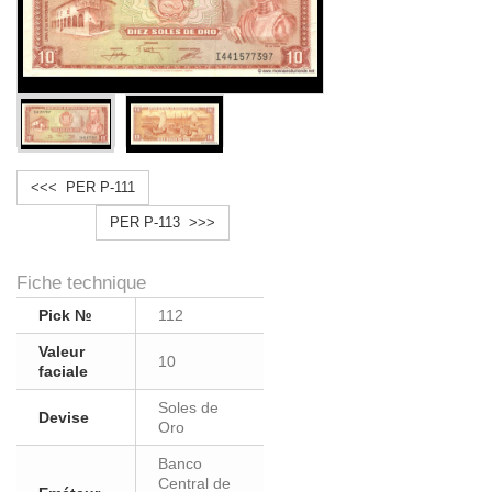
<<< PER P-111
PER P-113 >>>
Fiche technique
Pick №
112
Valeur
10
faciale
Soles de
Devise
Oro
Banco
Central de