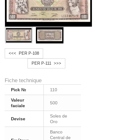
<<< PER P-108
PER P-111 >>>
Fiche technique
Pick №
110
Valeur
500
faciale
Soles de
Devise
Oro
Banco
Central de