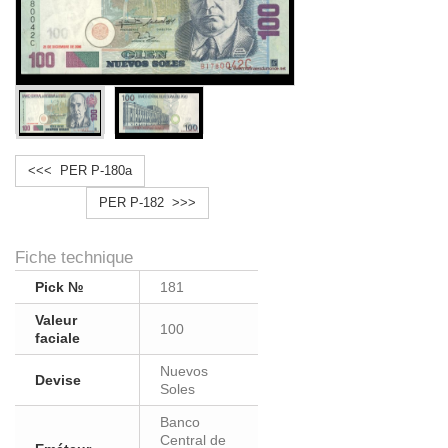
<<< PER P-180a
PER P-182 >>>
Fiche technique
Pick №
181
Valeur
100
faciale
Nuevos
Devise
Soles
Banco
Central de