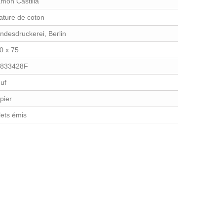
món Castilla
lature de coton
ndesdruckerei, Berlin
0 x 75
833428F
uf
pier
llets émis