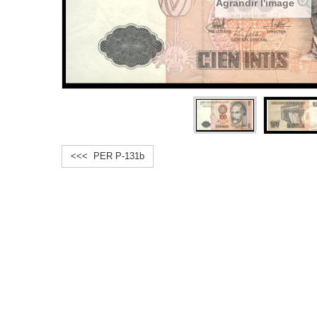
Agrandir l'image
<<< PER P-131b