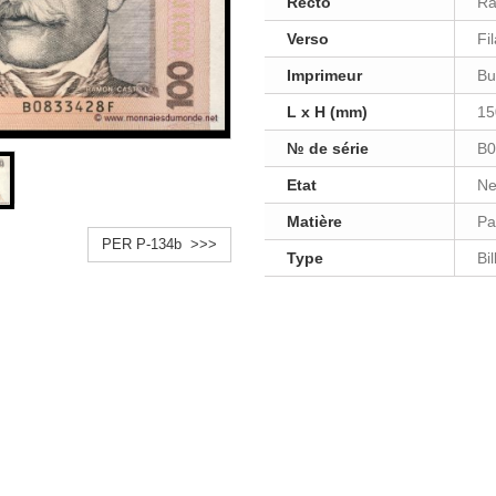
Recto
Ra
Verso
Fi
Imprimeur
Bu
L x H (mm)
15
№ de série
B0
Etat
Ne
Matière
Pa
PER P-134b >>>
Type
Bi