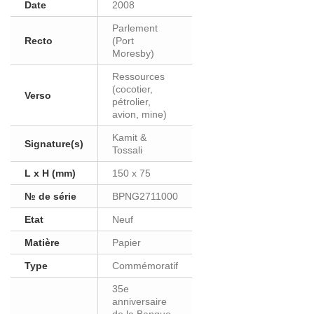
Date
2008
Parlement
Recto
(Port
Moresby)
Ressources
(cocotier,
Verso
pétrolier,
avion, mine)
Kamit &
Signature(s)
Tossali
L x H (mm)
150 x 75
№ de série
BPNG2711000
Etat
Neuf
Matière
Papier
Type
Commémoratif
35e
anniversaire