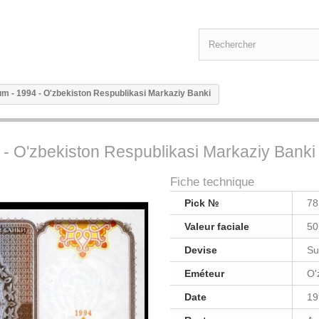
um - 1994 - O'zbekiston Respublikasi Markaziy Banki
 - O'zbekiston Respublikasi Markaziy Banki
Fiche technique
Pick №
78
Valeur faciale
50
Devise
S
Eméteur
O'
Date
19