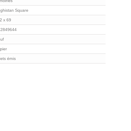
moiries
ghistan Square
2 x 69
2849644
uf
pier
llets émis