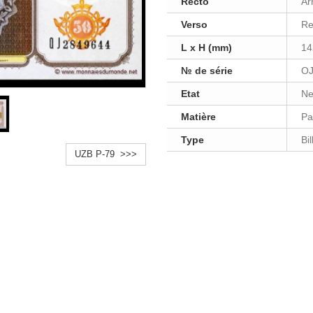
Recto
Ar
Verso
Re
L x H (mm)
14
№ de série
OJ
Etat
Ne
Matière
Pa
Type
Bi
UZB P-79 >>>