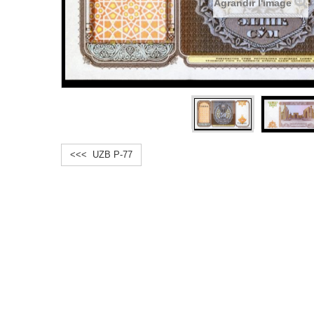
Agrandir l'image
<<< UZB P-77