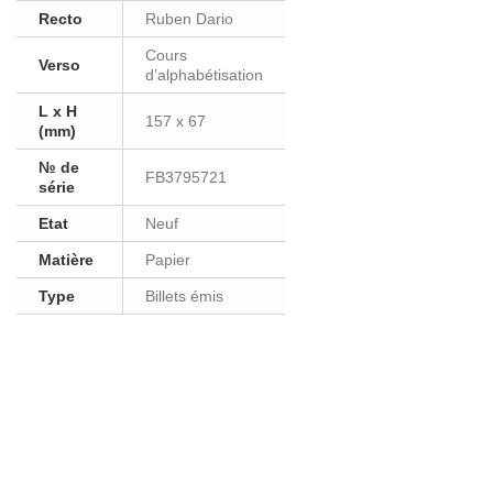
Recto
Ruben Dario
Cours
Verso
d’alphabétisation
L x H
157 x 67
(mm)
№ de
FB3795721
série
Etat
Neuf
Matière
Papier
Type
Billets émis