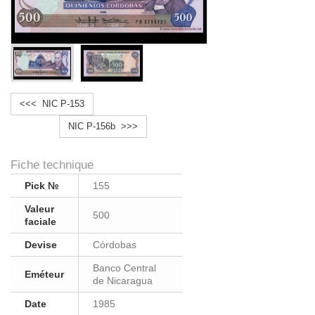
<<< NIC P-153
NIC P-156b >>>
Fiche technique
Pick №
155
Valeur
500
faciale
Devise
Córdobas
Banco Central
Eméteur
de Nicaragua
Date
1985