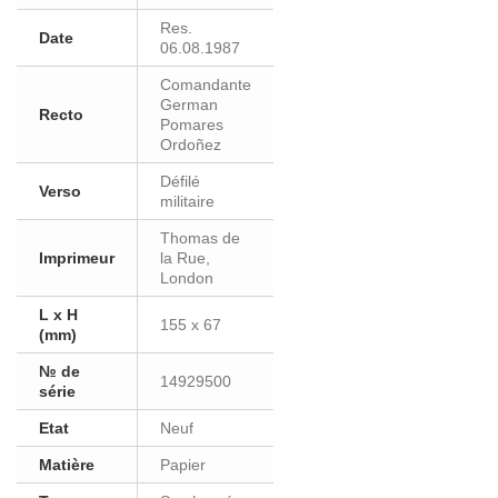
Res.
Date
06.08.1987
Comandante
German
Recto
Pomares
Ordoñez
Défilé
Verso
militaire
Thomas de
Imprimeur
la Rue,
London
L x H
155 x 67
(mm)
№ de
14929500
série
Etat
Neuf
Matière
Papier