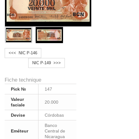
<<< NIC P-146
NIC P-149 >>>
Fiche technique
Pick №
147
Valeur
20.000
faciale
Devise
Córdobas
Banco
Eméteur
Central de
Nicaragua