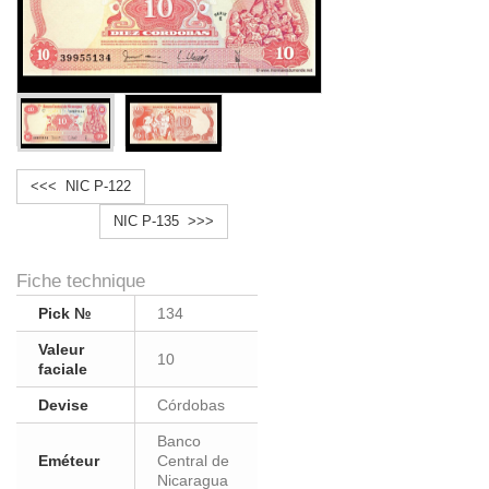
<<< NIC P-122
NIC P-135 >>>
Fiche technique
Pick №
134
Valeur
10
faciale
Devise
Córdobas
Banco
Eméteur
Central de
Nicaragua