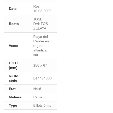
Res.
Date
10.03.2006
JOSE
Recto
DANTOS
ZELAYA
Playa del
Caribe en
Verso
region
atlantica
sur
L x H
156 x 67
(mm)
№ de
B14494333
série
Etat
Neuf
Matière
Papier
Type
Billets émis