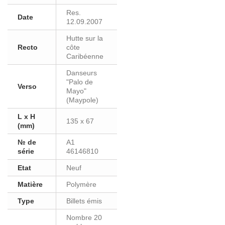
Res.
Date
12.09.2007
Hutte sur la
Recto
côte
Caribéenne
Danseurs
"Palo de
Verso
Mayo"
(Maypole)
L x H
135 x 67
(mm)
№ de
A1
série
46146810
Etat
Neuf
Matière
Polymère
Type
Billets émis
Nombre 20