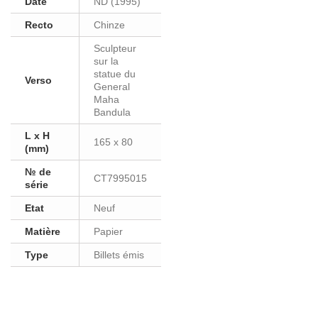
Date
ND (1995)
Recto
Chinze
Sculpteur
sur la
statue du
Verso
General
Maha
Bandula
L x H
165 x 80
(mm)
№ de
CT7995015
série
Etat
Neuf
Matière
Papier
Type
Billets émis