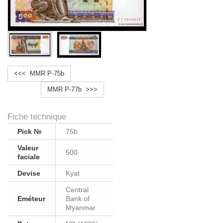
<<< MMR P-75b
MMR P-77b >>>
Fiche technique
Pick №
76b
Valeur
500
faciale
Devise
Kyat
Central
Eméteur
Bank of
Myanmar