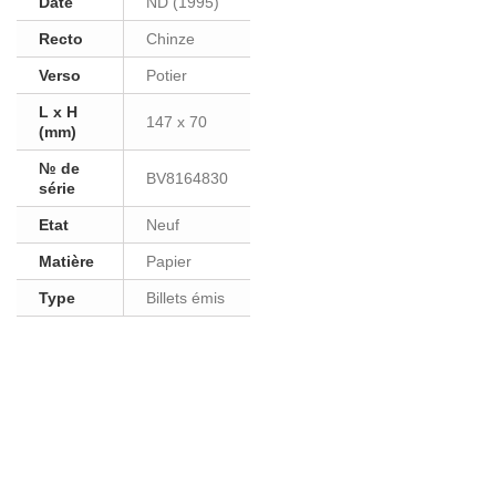
Date
ND (1995)
Recto
Chinze
Verso
Potier
L x H
147 x 70
(mm)
№ de
BV8164830
série
Etat
Neuf
Matière
Papier
Type
Billets émis