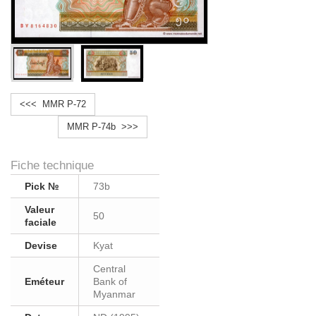
<<< MMR P-72
MMR P-74b >>>
Fiche technique
Pick №
73b
Valeur
50
faciale
Devise
Kyat
Central
Eméteur
Bank of
Myanmar