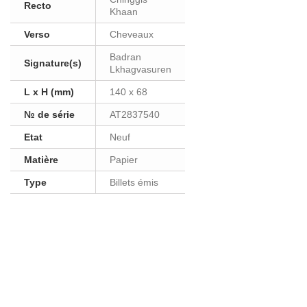
Recto
Khaan
Verso
Cheveaux
Badran
Signature(s)
Lkhagvasuren
L x H (mm)
140 x 68
№ de série
AT2837540
Etat
Neuf
Matière
Papier
Type
Billets émis