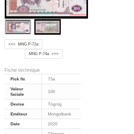
<<< MNG P-72a
MNG P-74a >>>
Fiche technique
Pick №
73a
Valeur
100
faciale
Devise
Tögrög
Eméteur
Mongolbank
Date
2020
Chinggis