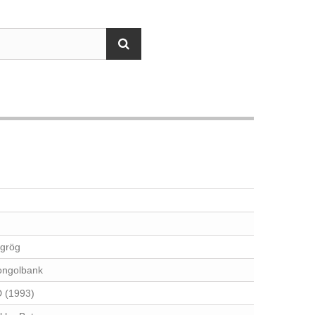
grög
ngolbank
 (1993)