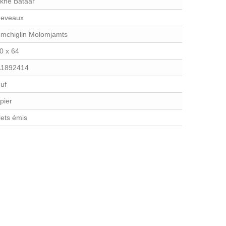
khe Bataar
eveaux
mchiglin Molomjamts
0 x 64
1892414
uf
pier
llets émis