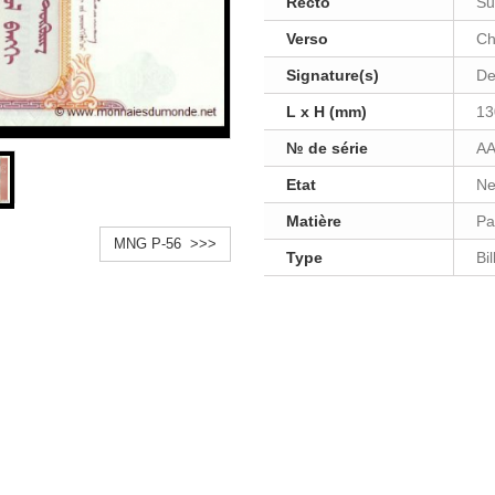
Recto
Su
Verso
Ch
Signature(s)
De
L x H (mm)
13
№ de série
AA
Etat
Ne
Matière
Pa
MNG P-56 >>>
Type
Bi