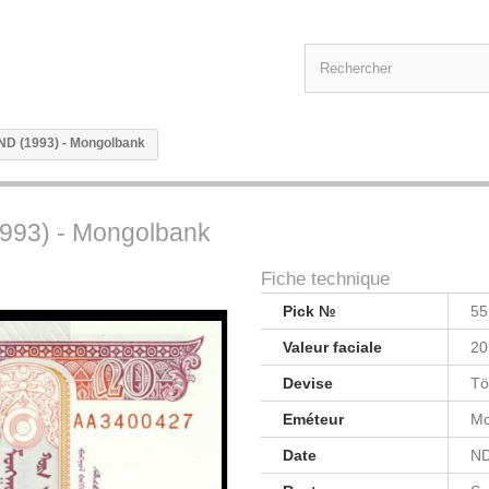
 ND (1993) - Mongolbank
1993) - Mongolbank
Fiche technique
Pick №
55
Valeur faciale
20
Devise
Tö
Eméteur
Mo
Date
ND