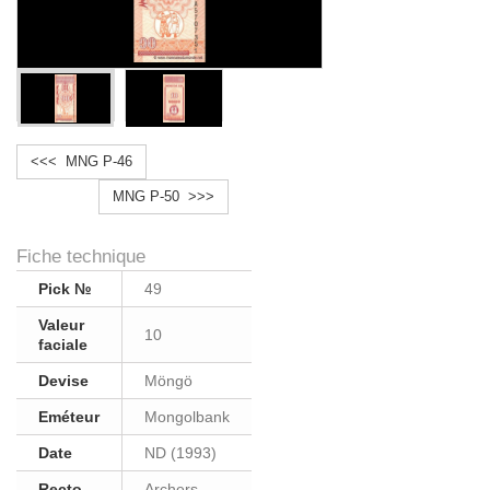
<<< MNG P-46
MNG P-50 >>>
Fiche technique
Pick №
49
Valeur
10
faciale
Devise
Möngö
Eméteur
Mongolbank
Date
ND (1993)
Recto
Archers