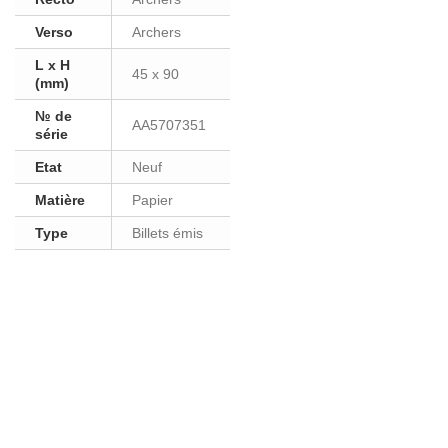
Verso
Archers
L x H
45 x 90
(mm)
№ de
AA5707351
série
Etat
Neuf
Matière
Papier
Type
Billets émis