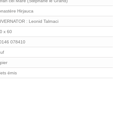
efan cel Mare (Stéphane le Grand)
nastère Hirjauca
VERNATOR : Leonid Talmaci
0 x 60
0146 078410
uf
pier
llets émis