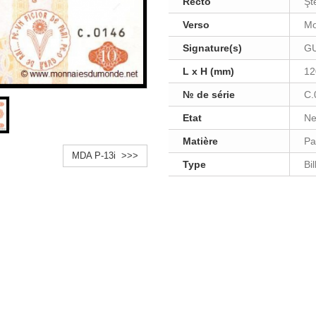
Recto
Şt
Verso
Mo
Signature(s)
GU
L x H (mm)
12
№ de série
C.
Etat
Ne
Matière
Pa
MDA P-13i >>>
Type
Bi