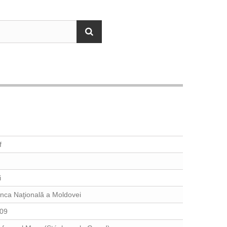
f
i
nca Naţională a Moldovei
09