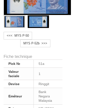
<<< MYS P-50
MYS P-52b >>>
Fiche technique
Pick №
51a
Valeur
1
faciale
Devise
Ringgit
Bank
Eméteur
Negara
Malaysia