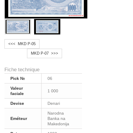
<<< MKD P-05
MKD P-07 >>>
Fiche technique
Pick №
06
Valeur
1 000
faciale
Devise
Denari
Narodna
Eméteur
Banka na
Makedonija