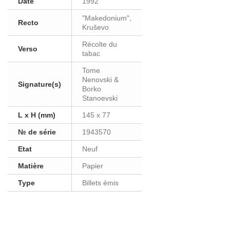
Date
1992
"Makedonium",
Recto
Kruševo
Récolte du
Verso
tabac
Tome
Nenovski &
Signature(s)
Borko
Stanoevski
L x H (mm)
145 x 77
№ de série
1943570
Etat
Neuf
Matière
Papier
Type
Billets émis