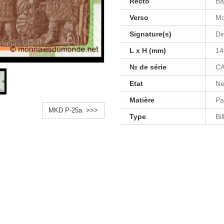
Recto
Ba
Verso
Mo
Signature(s)
Di
L x H (mm)
14
№ de série
CA
Etat
Ne
Matière
Pa
MKD P-25a >>>
Type
Bi