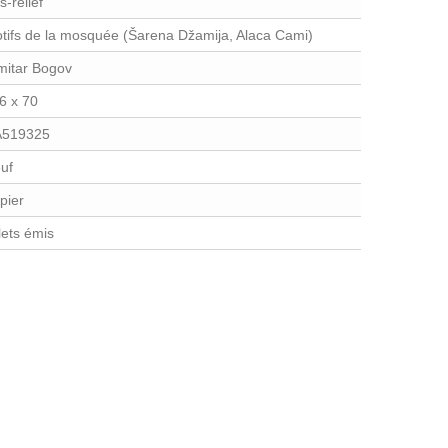
s-relief
tifs de la mosquée (Šarena Džamija, Alaca Cami)
mitar Bogov
6 x 70
519325
uf
pier
llets émis