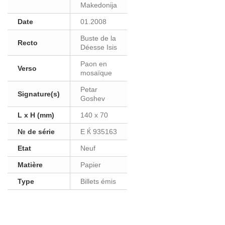
Makedonija
Date
01.2008
Buste de la
Recto
Déesse Isis
Paon en
Verso
mosaïque
Petar
Signature(s)
Goshev
L x H (mm)
140 x 70
№ de série
E Ќ 935163
Etat
Neuf
Matière
Papier
Type
Billets émis