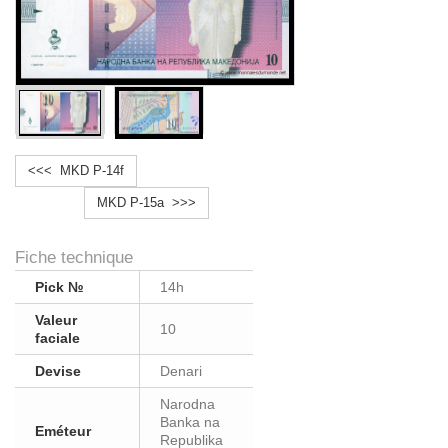
<<< MKD P-14f
MKD P-15a >>>
Fiche technique
Pick №
14h
Valeur
10
faciale
Devise
Denari
Narodna
Banka na
Eméteur
Republika