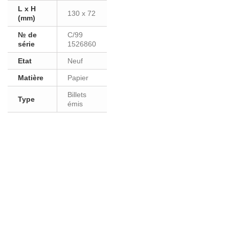
L x H
130 x 72
(mm)
№ de
C/99
série
1526860
Etat
Neuf
Matière
Papier
Billets
Type
émis