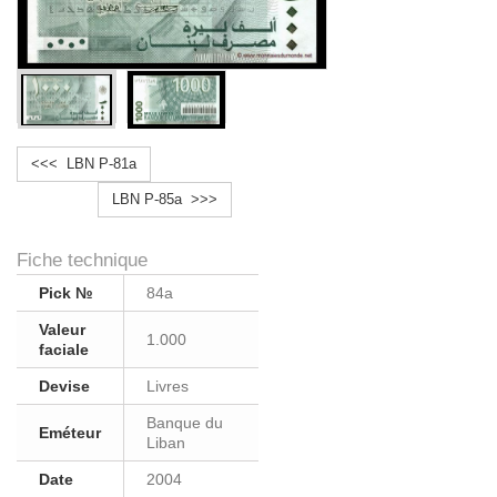
<<< LBN P-81a
LBN P-85a >>>
Fiche technique
Pick №
84a
Valeur
1.000
faciale
Devise
Livres
Banque du
Eméteur
Liban
Date
2004