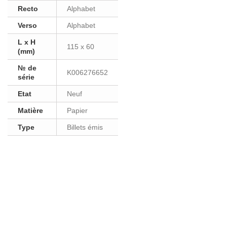
Recto
Alphabet
Verso
Alphabet
L x H
115 x 60
(mm)
№ de
K006276652
série
Etat
Neuf
Matière
Papier
Type
Billets émis