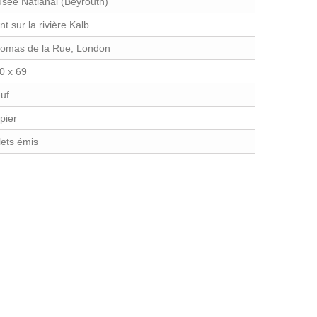
sée Natianal (Beyrouth)
nt sur la rivière Kalb
omas de la Rue, London
0 x 69
uf
pier
llets émis