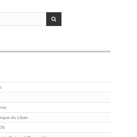
c
vres
nque du Liban
78