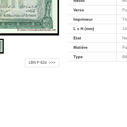
Recto
Mu
Verso
Po
Imprimeur
Th
L x H (mm)
14
Etat
Ne
Matière
Pa
Type
Bi
LBN P-62d >>>