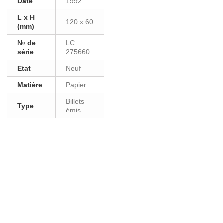
Date
1992
L x H
120 x 60
(mm)
№ de
LC
série
275660
Etat
Neuf
Matière
Papier
Billets
Type
émis