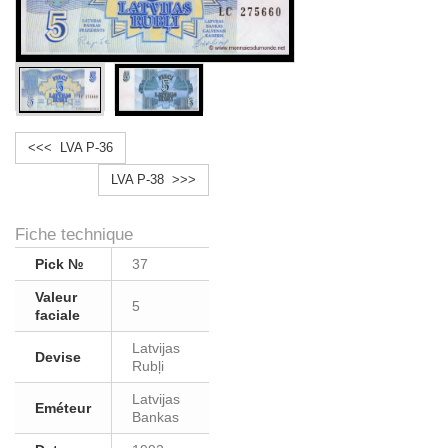
<<< LVA P-36
LVA P-38 >>>
Fiche technique
Pick №
37
Valeur
5
faciale
Latvijas
Devise
Rubļi
Latvijas
Eméteur
Bankas