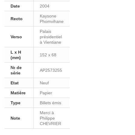
Date
2004
Kaysone
Recto
Phomvihane
Palais
Verso
présidentiel
à Vientiane
L x H
152 x 68
(mm)
№ de
AP2573255
série
Etat
Neuf
Matière
Papier
Type
Billets émis
Merci à
Note
Philippe
CHEVRIER