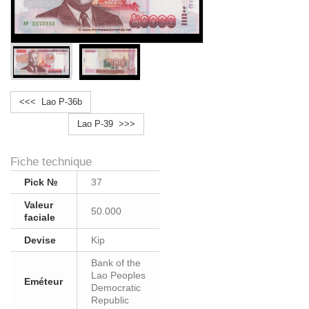
<<< Lao P-36b
Lao P-39 >>>
Fiche technique
Pick №
37
Valeur
50.000
faciale
Devise
Kip
Bank of the
Lao Peoples
Eméteur
Democratic
Republic