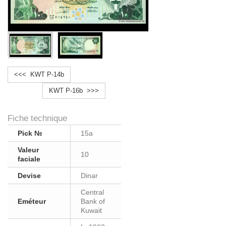
<<< KWT P-14b
KWT P-16b >>>
Fiche technique
Pick №
15a
Valeur
10
faciale
Devise
Dinar
Central
Eméteur
Bank of
Kuwait