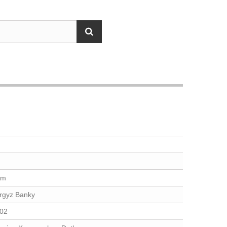
om
rgyz Banky
02