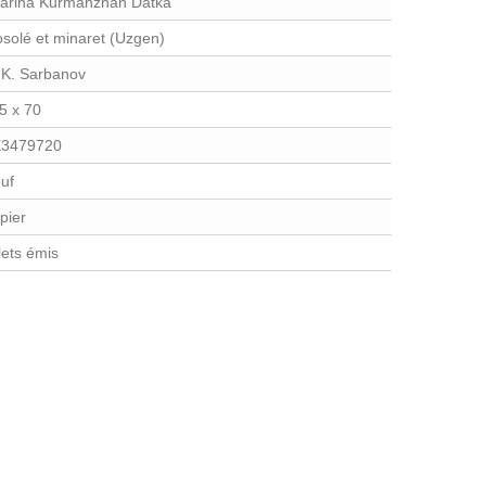
arina Kurmanzhan Datka
solé et minaret (Uzgen)
 K. Sarbanov
5 x 70
3479720
uf
pier
llets émis