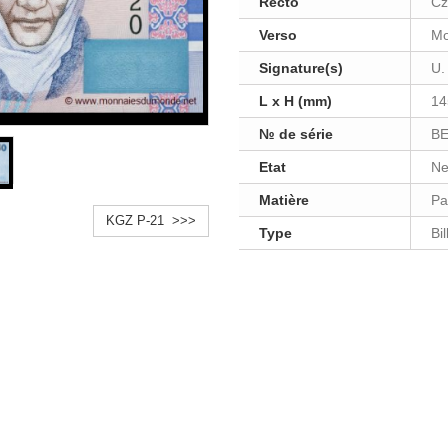
Recto
Cz
Verso
Mo
Signature(s)
U.
L x H (mm)
14
№ de série
BE
Etat
Ne
Matière
Pa
KGZ P-21 >>>
Type
Bi