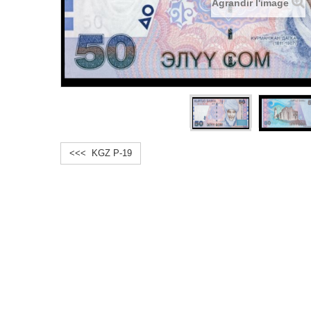
Agrandir l'image
<<< KGZ P-19