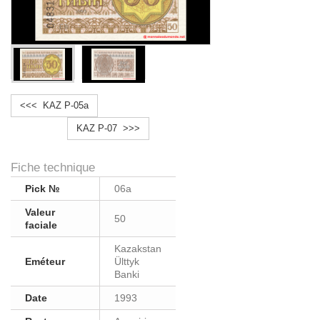
<<< KAZ P-05a
KAZ P-07 >>>
Fiche technique
Pick №
06a
Valeur
50
faciale
Kazakstan
Eméteur
Ülttyk
Banki
Date
1993