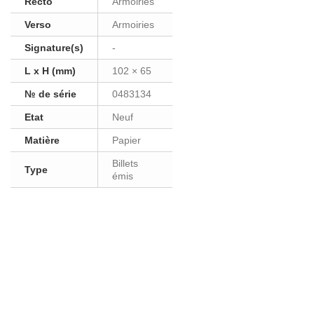
Recto
Armoiries
Verso
Armoiries
Signature(s)
-
L x H (mm)
102 × 65
№ de série
0483134
Etat
Neuf
Matière
Papier
Billets
Type
émis