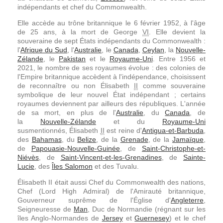
indépendants et chef du Commonwealth.
Elle accède au
trône britannique
le
6 février 1952
, à l'âge
de 25 ans, à la mort de
George
VI
.
Elle devient la
souveraine de sept États indépendants du Commonwealth :
l'
Afrique du Sud
, l'
Australie
, le
Canada
,
Ceylan
, la
Nouvelle-
Zélande
, le
Pakistan
et le
Royaume-Uni
. Entre 1956 et
2021, le nombre de ses royaumes évolue : des colonies de
l'
Empire britannique
accèdent à l'indépendance, choisissent
de reconnaître ou non
Élisabeth
II
comme souveraine
symbolique de leur nouvel État indépendant ; certains
royaumes deviennent par ailleurs des républiques. L'année
de sa mort, en plus de l'
Australie
, du
Canada
, de
la
Nouvelle-Zélande
et du
Royaume-Uni
susmentionnés,
Élisabeth
II
est reine d'
Antigua-et-Barbuda
,
des
Bahamas
, du
Belize
, de la
Grenade
, de la
Jamaïque
,
de
Papouasie-Nouvelle-Guinée
, de
Saint-Christophe-et-
Niévès
, de
Saint-Vincent-et-les-Grenadines
, de
Sainte-
Lucie
, des
Îles Salomon
et des
Tuvalu
.
Élisabeth II était aussi Chef du Commonwealth des nations,
Chef (Lord High Admiral) de l'Amirauté britannique,
Gouverneur suprême de l'Église d'
Angleterre
,
Seigneuresse de
Man
, Duc de Normandie (régnant sur les
îles Anglo-Normandes de
Jersey
et
Guernesey
) et le chef