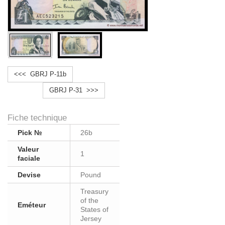
<<< GBRJ P-11b
GBRJ P-31 >>>
Fiche technique
Pick №
26b
Valeur
1
faciale
Devise
Pound
Treasury
of the
Eméteur
States of
Jersey