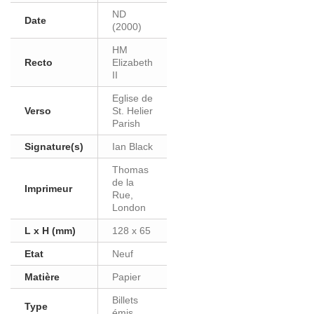
ND
Date
(2000)
HM
Recto
Elizabeth
II
Eglise de
Verso
St. Helier
Parish
Signature(s)
Ian Black
Thomas
de la
Imprimeur
Rue,
London
L x H (mm)
128 x 65
Etat
Neuf
Matière
Papier
Billets
Type
émis