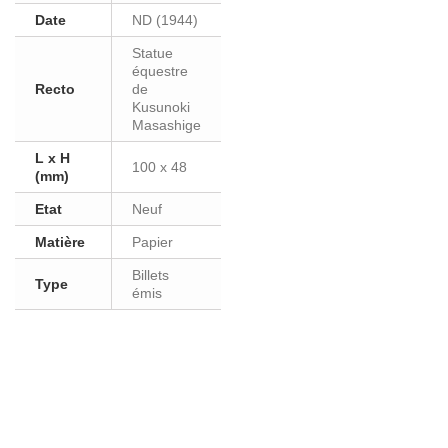
Date
ND (1944)
Statue
équestre
Recto
de
Kusunoki
Masashige
L x H
100 x 48
(mm)
Etat
Neuf
Matière
Papier
Billets
Type
émis