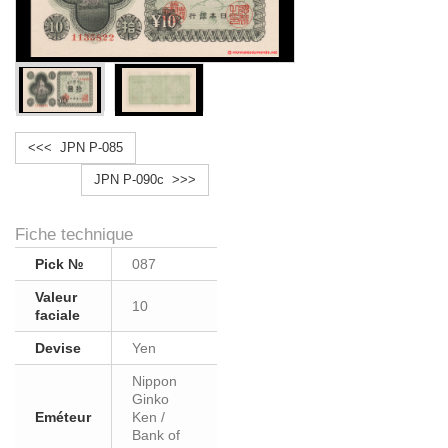
<<< JPN P-085
JPN P-090c >>>
Fiche technique
Pick №
087
Valeur
10
faciale
Devise
Yen
Nippon
Ginko
Eméteur
Ken /
Bank of