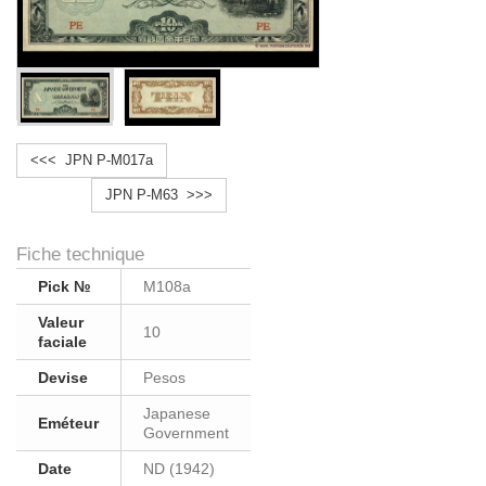
<<< JPN P-M017a
JPN P-M63 >>>
Fiche technique
Pick №
M108a
Valeur
10
faciale
Devise
Pesos
Japanese
Eméteur
Government
Date
ND (1942)