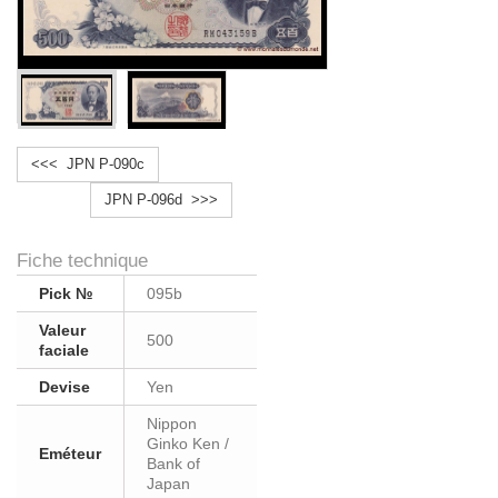
<<< JPN P-090c
JPN P-096d >>>
Fiche technique
Pick №
095b
Valeur
500
faciale
Devise
Yen
Nippon
Ginko Ken /
Eméteur
Bank of
Japan