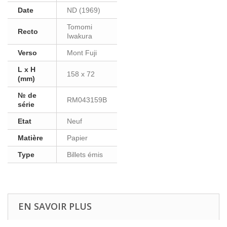
Date
ND (1969)
Tomomi
Recto
Iwakura
Verso
Mont Fuji
L x H
158 x 72
(mm)
№ de
RM043159B
série
Etat
Neuf
Matière
Papier
Type
Billets émis
EN SAVOIR PLUS