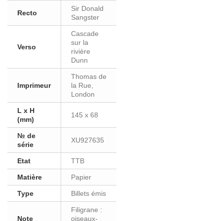
Sir Donald
Recto
Sangster
Cascade
sur la
Verso
rivière
Dunn
Thomas de
Imprimeur
la Rue,
London
L x H
145 x 68
(mm)
№ de
XU927635
série
Etat
TTB
Matière
Papier
Type
Billets émis
Filigrane :
Note
oiseaux-