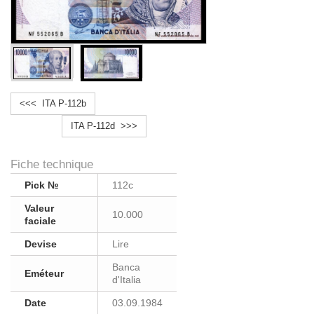
<<< ITA P-112b
ITA P-112d >>>
Fiche technique
Pick №
112c
Valeur
10.000
faciale
Devise
Lire
Banca
Eméteur
d'Italia
Date
03.09.1984