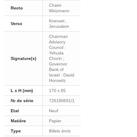
Chaim
Recto
Weizmann
Knesset ,
Verso
Jerusalem
Chairman
Advisory
Council :
Yehuda
Signature(s)
Chorin ;
Governor
Bank of
Israel : David
Horowitz
L x H (mm)
170 x 85
№ de série
726180691/1
Etat
Neuf
Matière
Papier
Type
Billets émis