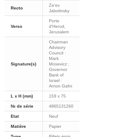
Ze'ev
Recto
Jabotinsky
Porte
Verso
d'Herod,
Jerusalem
Chairman
Advisory
Council :
Mark
Signature(s)
Mosevicz ;
Governor
Bank of
Israel :
Arnon Gafni
L x H (mm)
159 x 75
№ de série
4865131260
Etat
Neuf
Matière
Papier
Type
Billets émis