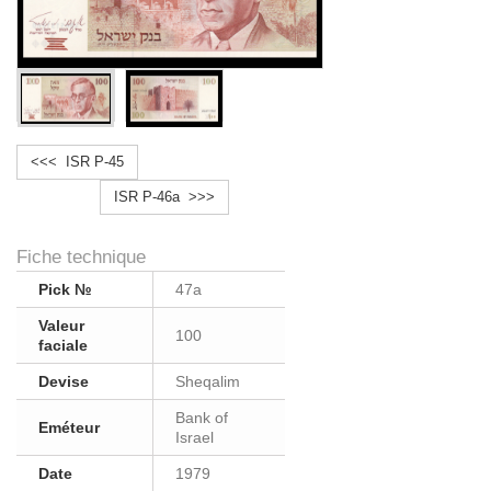
<<< ISR P-45
ISR P-46a >>>
Fiche technique
Pick №
47a
Valeur
100
faciale
Devise
Sheqalim
Bank of
Eméteur
Israel
Date
1979