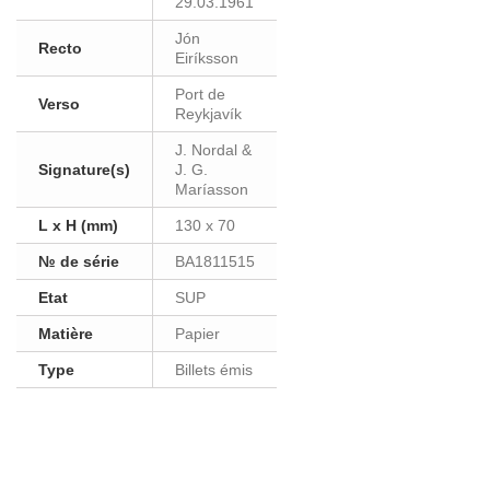
29.03.1961
Jón
Recto
Eiríksson
Port de
Verso
Reykjavík
J. Nordal &
Signature(s)
J. G.
Maríasson
L x H (mm)
130 x 70
№ de série
BA1811515
Etat
SUP
Matière
Papier
Type
Billets émis