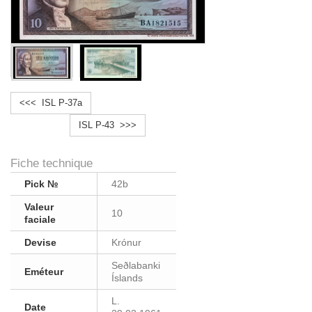
<<< ISL P-37a
ISL P-43 >>>
Fiche technique
Pick №
42b
Valeur
10
faciale
Devise
Krónur
Seðlabanki
Eméteur
Íslands
L.
Date