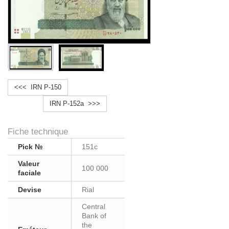
<<< IRN P-150
IRN P-152a >>>
Fiche technique
Pick №
151c
Valeur
100 000
faciale
Devise
Rial
Central
Bank of
the