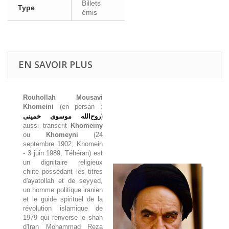
Billets
Type
émis
EN SAVOIR PLUS
Rouhollah Mousavi
Khomeini
(en persan :
روح‌الله موسوی خمینی
)
aussi transcrit
Khomeiny
ou
Khomeyni
(24
septembre 1902, Khomein
- 3 juin 1989, Téhéran) est
un dignitaire religieux
chiite possédant les titres
d'ayatollah et de seyyed,
un homme politique iranien
et le guide spirituel de la
révolution islamique de
1979 qui renverse le shah
d'Iran Mohammad Reza