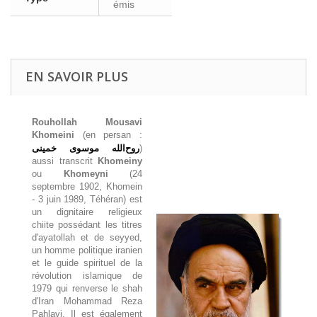
émis
EN SAVOIR PLUS
Rouhollah Mousavi
Khomeini
(en persan :
روح‌الله موسوی خمینی
)
aussi transcrit
Khomeiny
ou
Khomeyni
(24
septembre 1902, Khomein
- 3 juin 1989, Téhéran) est
un dignitaire religieux
chiite possédant les titres
d'ayatollah et de seyyed,
un homme politique iranien
et le guide spirituel de la
révolution islamique de
1979 qui renverse le shah
d'Iran Mohammad Reza
Pahlavi. Il est également