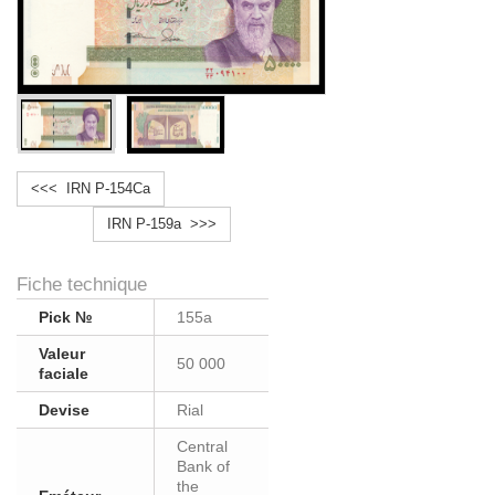
<<< IRN P-154Ca
IRN P-159a >>>
Fiche technique
Pick №
155a
Valeur
50 000
faciale
Devise
Rial
Central
Bank of
the