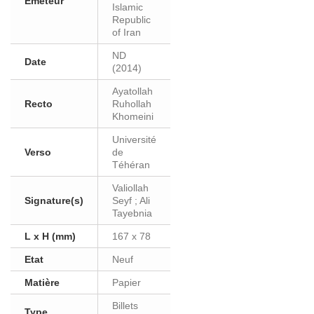
Eméteur
Islamic
Republic
of Iran
ND
Date
(2014)
Ayatollah
Recto
Ruhollah
Khomeini
Université
Verso
de
Téhéran
Valiollah
Signature(s)
Seyf ; Ali
Tayebnia
L x H (mm)
167 x 78
Etat
Neuf
Matière
Papier
Billets
Type